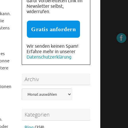
dafür vorbereiteten Link im
Newsletter selbst,
widerrufen.
 kann.
ie
stens
Wir senden keinen Spam!
Erfahre mehr in unserer
 es
Datenschutzerklärung
sonne
ntere
Archiv
tionen
Archiv
Kategorien
n.
 oder
Blog
(358)