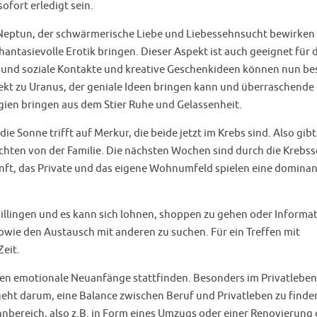
ofort erledigt sein.
Neptun, der schwärmerische Liebe und Liebessehnsucht bewirken
tasievolle Erotik bringen. Dieser Aspekt ist auch geeignet für d
 und soziale Kontakte und kreative Geschenkideen können nun be
ekt zu Uranus, der geniale Ideen bringen kann und überraschende
en bringen aus dem Stier Ruhe und Gelassenheit.
e Sonne trifft auf Merkur, die beide jetzt im Krebs sind. Also gibt
chten von der Familie. Die nächsten Wochen sind durch die Krebs
nft, das Private und das eigene Wohnumfeld spielen eine domina
illingen und es kann sich lohnen, shoppen zu gehen oder Informa
owie den Austausch mit anderen zu suchen. Für ein Treffen mit
Zeit.
en emotionale Neuanfänge stattfinden. Besonders im Privatleben
geht darum, eine Balance zwischen Beruf und Privatleben zu finde
hnbereich, also z.B. in Form eines Umzugs oder einer Renovierung