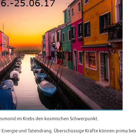
Neumond im Krebs den kosmischen Schwerpunkt.
 Energie und Tatendrang. Überschüssige Kräfte können prima be