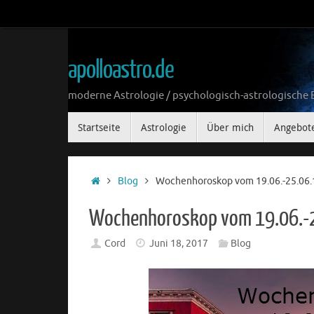
Zum
Inhalt
springen
apolloastro.de
moderne Astrologie / psychologisch-astrologische
Zum
Startseite
Astrologie
Über mich
Angebot
Inhalt
springen
Start
Blog
Wochenhoroskop vom 19.06.-25.06.
Wochenhoroskop vom 19.06.-
Cord
Juni 18, 2017
Blog