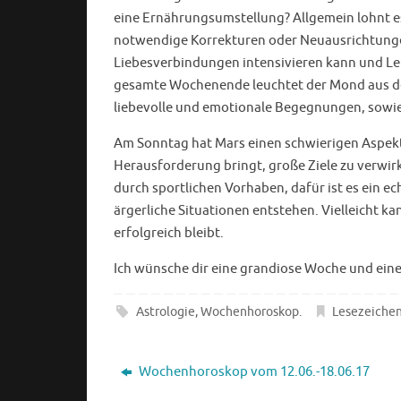
eine Ernährungsumstellung? Allgemein lohnt es
notwendige Korrekturen oder Neuausrichtunge
Liebesverbindungen intensivieren kann und Le
gesamte Wochenende leuchtet der Mond aus dem 
liebevolle und emotionale Begegnungen, sowie 
Am Sonntag hat Mars einen schwierigen Aspekt 
Herausforderung bringt, große Ziele zu verwirkli
durch sportlichen Vorhaben, dafür ist es ein ec
ärgerliche Situationen entstehen. Vielleicht kan
erfolgreich bleibt.
Ich wünsche dir eine grandiose Woche und eine
Astrologie
,
Wochenhoroskop
.
Lesezeiche
Wochenhoroskop vom 12.06.-18.06.17