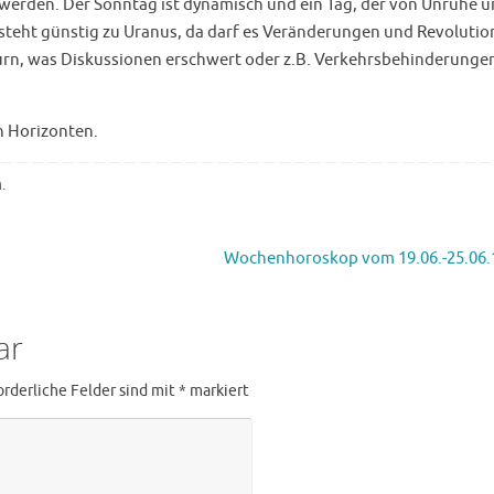
t werden. Der Sonntag ist dynamisch und ein Tag, der von Unruhe 
steht günstig zu Uranus, da darf es Veränderungen und Revoluti
urn, was Diskussionen erschwert oder z.B. Verkehrsbehinderunge
n Horizonten.
n
.
Wochenhoroskop vom 19.06.-25.06
ar
orderliche Felder sind mit
*
markiert