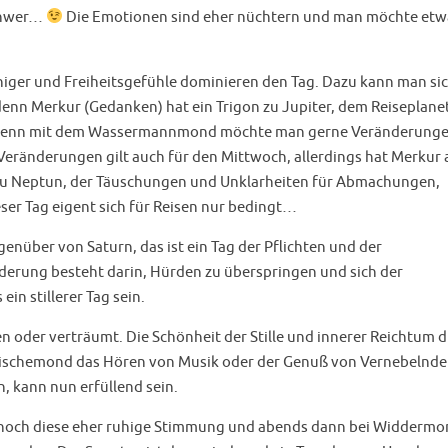
schwer…
Die Emotionen sind eher nüchtern und man möchte etw
higer und Freiheitsgefühle dominieren den Tag. Dazu kann man si
enn Merkur (Gedanken) hat ein Trigon zu Jupiter, dem Reiseplanet
um. Denn mit dem Wassermannmond möchte man gerne Veränderung
eränderungen gilt auch für den Mittwoch, allerdings hat Merkur 
 zu Neptun, der Täuschungen und Unklarheiten für Abmachungen,
ser Tag eigent sich für Reisen nur bedingt…
nüber von Saturn, das ist ein Tag der Pflichten und der
erung besteht darin, Hürden zu überspringen und sich der
in stillerer Tag sein.
n oder verträumt. Die Schönheit der Stille und innerer Reichtum 
i Fischemond das Hören von Musik oder der Genuß von Vernebelnd
, kann nun erfüllend sein.
och diese eher ruhige Stimmung und abends dann bei Widdermo