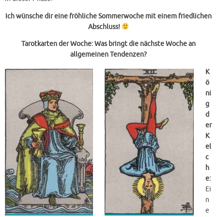
Ich wünsche dir eine fröhliche Sommerwoche mit einem friedlichen
Abschluss!
Tarotkarten der Woche: Was bringt die nächste Woche an
allgemeinen Tendenzen?
K
ö
ni
g
d
er
K
el
c
h
e:
Ei
n
e