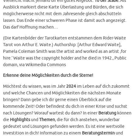
Vielleicht macht jemand dir ein gutes Angebot.
10 der Stäbe:
Als
Ausblick markiert diese Karte Überlastung und Bürden, die sich
möglicherweise nicht mit dem Jahresende gleich abschütteln
lassen. Das Ende einer schweren Phase ist damit auch angezeigt.
Das darf Hoffnung machen…
(Die Kartenbilder der Tarotkarten entstammen dem Rider-Waite
Tarot von Arthur E. Waite.) Authorship: [Arthur Edward Waite],
Pamela Coleman Smith was the artist and worked as an artist ‚for
hire.‘ Waite was the copyright holder and he died in 1942., Public
domain, via Wikimedia Commons
Erkenne deine Möglichkeiten durch die Sterne!
Möchtest du wissen, was im Jahr
2024
im Leben auf dich zukommt
und welche Chancen und Möglichkeiten die nächsten Monate
bringen? Dann gebe ich dir gerne einen Überblick auf die
kommende Zeit! Oder befindest du dich in einer Krise und suchst
nach Lösungen? Worauf wartest du dann? In einer
Beratung
können
die
Highlights
und
Themen
, die für dich anstehen, wunderbar
gedeutet und Lösungen gefunden werden. Es ist eine wertvolle
Investition in dich! Information zu einem
Beratungstermin
und