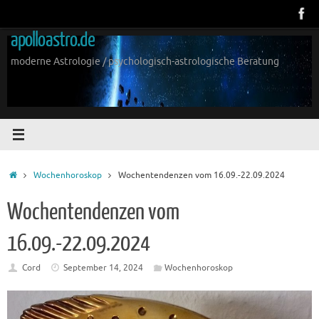
Zum
Inhalt
apolloastro.de
springen
moderne Astrologie / psychologisch-astrologische Beratung
Start
Wochenhoroskop
Wochentendenzen vom 16.09.-22.09.2024
Wochentendenzen vom
16.09.-22.09.2024
Cord
September 14, 2024
Wochenhoroskop