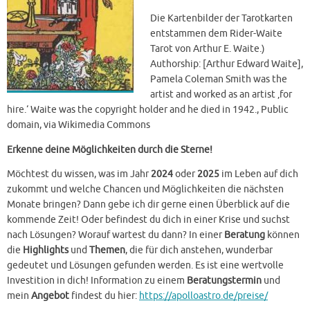
Die Kartenbilder der Tarotkarten
entstammen dem Rider-Waite
Tarot von Arthur E. Waite.)
Authorship: [Arthur Edward Waite],
Pamela Coleman Smith was the
artist and worked as an artist ‚for
hire.‘ Waite was the copyright holder and he died in 1942., Public
domain, via Wikimedia Commons
Erkenne deine Möglichkeiten durch die Sterne!
Möchtest du wissen, was im Jahr
2024
oder
2025
im Leben auf dich
zukommt und welche Chancen und Möglichkeiten die nächsten
Monate bringen? Dann gebe ich dir gerne einen Überblick auf die
kommende Zeit! Oder befindest du dich in einer Krise und suchst
nach Lösungen? Worauf wartest du dann? In einer
Beratung
können
die
Highlights
und
Themen
, die für dich anstehen, wunderbar
gedeutet und Lösungen gefunden werden. Es ist eine wertvolle
Investition in dich! Information zu einem
Beratungstermin
und
mein
Angebot
findest du hier:
https://apolloastro.de/preise/