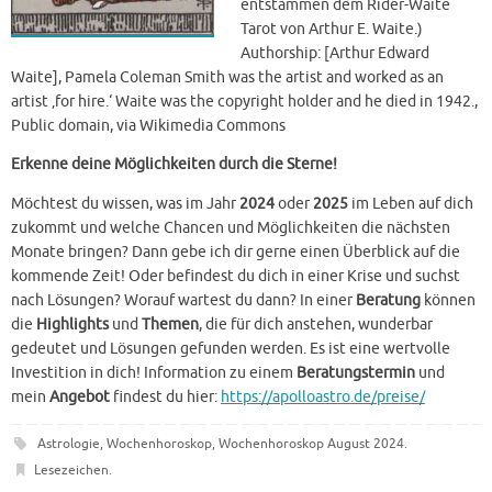
entstammen dem Rider-Waite
Tarot von Arthur E. Waite.)
Authorship: [Arthur Edward
Waite], Pamela Coleman Smith was the artist and worked as an
artist ‚for hire.‘ Waite was the copyright holder and he died in 1942.,
Public domain, via Wikimedia Commons
Erkenne deine Möglichkeiten durch die Sterne!
Möchtest du wissen, was im Jahr
2024
oder
2025
im Leben auf dich
zukommt und welche Chancen und Möglichkeiten die nächsten
Monate bringen? Dann gebe ich dir gerne einen Überblick auf die
kommende Zeit! Oder befindest du dich in einer Krise und suchst
nach Lösungen? Worauf wartest du dann? In einer
Beratung
können
die
Highlights
und
Themen
, die für dich anstehen, wunderbar
gedeutet und Lösungen gefunden werden. Es ist eine wertvolle
Investition in dich! Information zu einem
Beratungstermin
und
mein
Angebot
findest du hier:
https://apolloastro.de/preise/
Astrologie
,
Wochenhoroskop
,
Wochenhoroskop August 2024
.
Lesezeichen
.