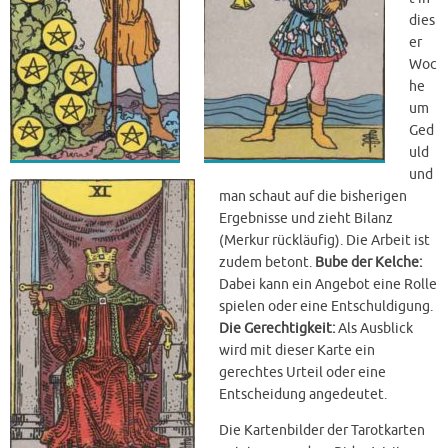
dies
er
Woc
he
um
Ged
uld
und
man schaut auf die bisherigen
Ergebnisse und zieht Bilanz
(Merkur rückläufig). Die Arbeit ist
zudem betont.
Bube der Kelche:
Dabei kann ein Angebot eine Rolle
spielen oder eine Entschuldigung.
Die Gerechtigkeit:
Als Ausblick
wird mit dieser Karte ein
gerechtes Urteil oder eine
Entscheidung angedeutet.
Die Kartenbilder der Tarotkarten