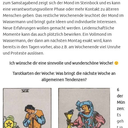
zum Samstagabend zeigt sich der Mond im Steinbock und es kann
eine verantwortungsvollere Phase oder mehr Kontakt zu älteren
Menschen geben. Das restliche Wochenende leuchtet der Mond im
Wassermann und bringt gute Ideen und individuelle Interessen.
Neue Erfahrungen wollen gemacht werden. Leidenschaftliche
Momente kann das auch plötzlich bewirken. Ein Vollmond im
Wassermann, der dann am nächsten Montag exakt wird, kann
bereits in den Tagen vorher, also z.B. am Wochenende viel Unruhe
und Proteste auslösen.
Ich wünsche dir eine sinnvolle und wunderschöne Woche!
Tarotkarten
der Woche: Was bringt
die nächste Woche an
allgemeinen Tendenzen?
6
der
Mün
zen:
Es
geh
t in