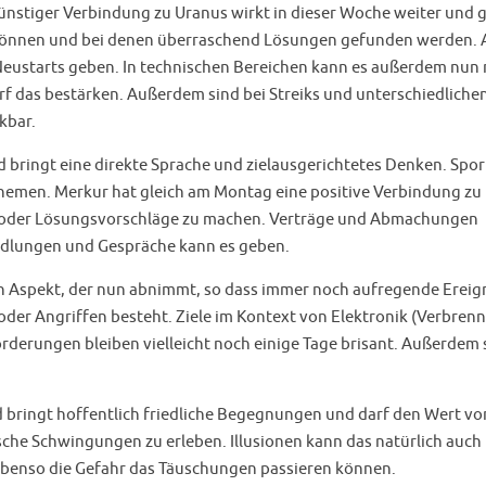
nstiger Verbindung zu Uranus wirkt in dieser Woche weiter und g
n können und bei denen überraschend Lösungen gefunden werden.
 Neustarts geben. In technischen Bereichen kann es außerdem nun
f das bestärken. Außerdem sind bei Streiks und unterschiedliche
kbar.
 bringt eine direkte Sprache und zielausgerichtetes Denken. Spor
Themen. Merkur hat gleich am Montag eine positive Verbindung zu 
ln oder Lösungsvorschläge zu machen. Verträge und Abmachungen
dlungen und Gespräche kann es geben.
 Aspekt, der nun abnimmt, so dass immer noch aufregende Ereig
oder Angriffen besteht. Ziele im Kontext von Elektronik (Verbren
rderungen bleiben vielleicht noch einige Tage brisant. Außerdem 
 bringt hoffentlich friedliche Begegnungen und darf den Wert vo
che Schwingungen zu erleben. Illusionen kann das natürlich auch
ebenso die Gefahr das Täuschungen passieren können.