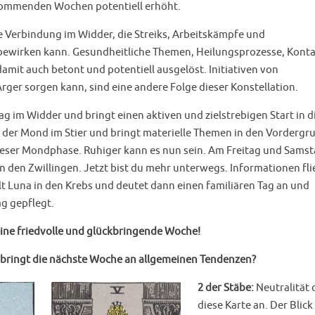
 kommenden Wochen potentiell erhöht.
 Verbindung im Widder, die Streiks, Arbeitskämpfe und
bewirken kann. Gesundheitliche Themen, Heilungsprozesse, Kont
mit auch betont und potentiell ausgelöst. Initiativen von
ger sorgen kann, sind eine andere Folge dieser Konstellation.
 im Widder und bringt einen aktiven und zielstrebigen Start in d
er Mond im Stier und bringt materielle Themen in den Vordergr
ieser Mondphase. Ruhiger kann es nun sein. Am Freitag und Sams
n den Zwillingen. Jetzt bist du mehr unterwegs. Informationen fl
lt Luna in den Krebs und deutet dann einen familiären Tag an und
g gepflegt.
eine friedvolle und glückbringende Woche!
 bringt die nächste Woche an allgemeinen Tendenzen?
2 der Stäbe:
Neutralität 
diese Karte an. Der Blick