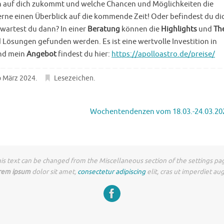
 auf dich zukommt und welche Chancen und Möglichkeiten die
rne einen Überblick auf die kommende Zeit! Oder befindest du dic
wartest du dann? In einer
Beratung
können die
Highlights
und
Th
 Lösungen gefunden werden. Es ist eine wertvolle Investition in
nd mein
Angebot
findest du hier:
https://apolloastro.de/preise/
 März 2024
.
Lesezeichen
.
Wochentendenzen vom 18.03.-24.03.2
is text can be changed from the Miscellaneous section of the settings pa
rem ipsum
dolor sit amet,
consectetur adipiscing
elit, cras ut imperdiet au