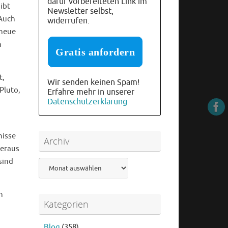
dafür vorbereiteten Link im
ibt
Newsletter selbst,
 Auch
widerrufen.
 neue
n
t,
Wir senden keinen Spam!
Pluto,
Erfahre mehr in unserer
Datenschutzerklärung
nisse
Archiv
neraus
sind
Archiv
n
Kategorien
Blog
(358)