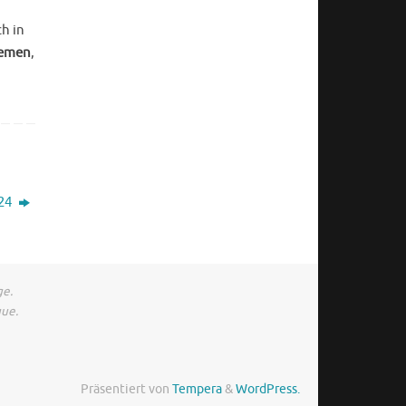
h in
emen
,
024
ge.
gue.
Präsentiert von
Tempera
&
WordPress.