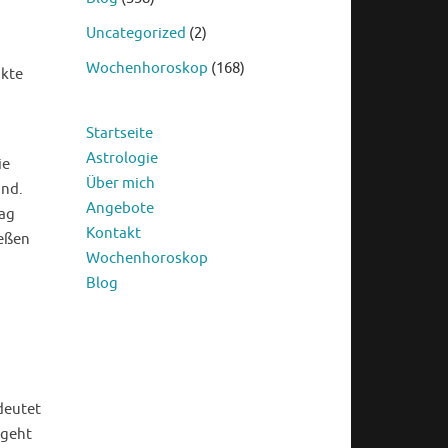
Uncategorized
(2)
Wochenhoroskop
(168)
akte
Startseite
Astrologie
ie
Über mich
und.
Angebote
tag
Kontakt
ießen
Wochenhoroskop
Blog
deutet
 geht