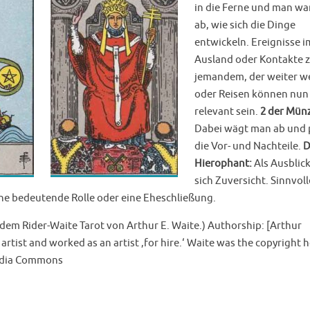
in die Ferne und man wa
ab, wie sich die Dinge
entwickeln. Ereignisse i
Ausland oder Kontakte 
jemandem, der weiter we
oder Reisen können nun
relevant sein.
2 der Mün
Dabei wägt man ab und 
die Vor- und Nachteile.
D
Hierophant:
Als Ausblick
sich Zuversicht. Sinnvoll
eine bedeutende Rolle oder eine Eheschließung.
dem Rider-Waite Tarot von Arthur E. Waite.) Authorship: [Arthur
tist and worked as an artist ‚for hire.‘ Waite was the copyright 
media Commons