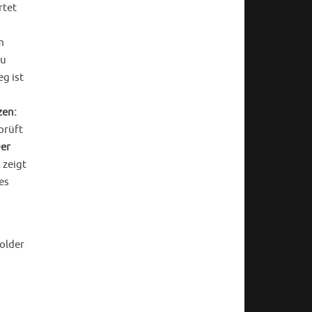
rtet
m
zu
g ist
zen:
prüft
er
 zeigt
es
holder