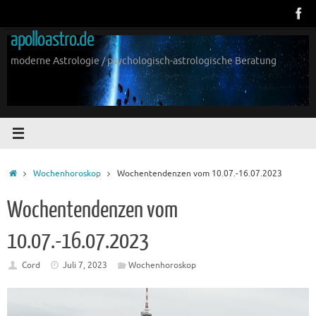
Zum
Inhalt
apolloastro.de
springen
moderne Astrologie / psychologisch-astrologische Beratung
Start
Wochenhoroskop
Wochentendenzen vom 10.07.-16.07.2023
Wochentendenzen vom
10.07.-16.07.2023
Cord
Juli 7, 2023
Wochenhoroskop