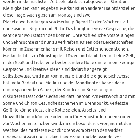
werden in der nächsten Zeit sehr akribisch abgewogen. Streit um
Kleinigkeiten kann es geben. Merkur ist ein anderer Hauptdarsteller
dieser Tage. Auch gleich am Montag sind zwei
Planetenverbindungen von Merkur prägend für den Wochenstart
und zwar mit Neptun und Pluto. Das bringt intensive Gespräche, die
sehr gefühlvoll stattfinden können. Unterschiedliche Vorstellungen
und Sehnsüchte sind nun zu verkraften. Krisen oder Leidenschaften
können im Zusammenhang mit Reisen und Entfernungen stehen.
Merkur betritt am Dienstag den Löwen und damit beginnt eine Zeit,
in der Spaß und Liebe eine bedeutendere Rolle einnehmen. Feurige
Gespräche und kreative Ideen sind dadurch angezeigt.
Selbstbewusst wird nun kommuniziert und die eigene Sichtweise
hat mehr Bedeutung. Merkur und der Mondknoten haben dann
einen spannenden Aspekt, der Konflikte in Beziehungen
diskutieren lässt oder Gedanken dazu betont. Am Mittwoch sind mit
Sonne und Chiron Gesundheitsthemen im Brennpunkt. Verletzte
Gefühle können jetzt eine Rolle spielen. Arbeits- und
Umweltthemen können zudem nun für Herausforderungen sorgen.
Zur Wochenmitte haben wir dann ein besonderes Ereignis mit dem
Wechsel des mittleren Mondknotens vom Stier in den Widder.
Eigenverantwortung ist damit angezeigt und der Wandel von