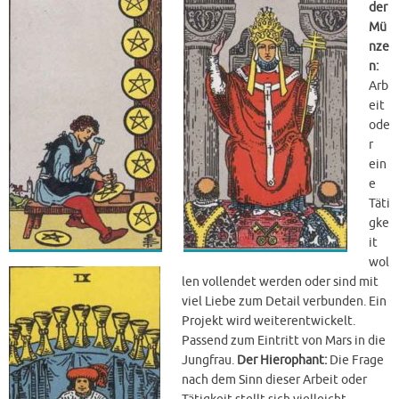
der
Mü
nze
n:
Arb
eit
ode
r
ein
e
Täti
gke
it
wol
len vollendet werden oder sind mit
viel Liebe zum Detail verbunden. Ein
Projekt wird weiterentwickelt.
Passend zum Eintritt von Mars in die
Jungfrau.
Der Hierophant:
Die Frage
nach dem Sinn dieser Arbeit oder