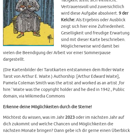
Tätigkeit stellt sich vielleicht.
Vertrauensvoll und zuversichtlich
wird diese Aufgabe absolviert.
9 der
Kelche:
Als Ergebnis oder Ausblick
zeigt sich hier eine Zufriedenheit.
Geselligkeit und freudige Erwartung
sind mit dieser Karte beschrieben.
Möglicherweise wird damit bei
vielen die Beendigung der Arbeit vor einer Sommerpause
dargestellt.
(Die Kartenbilder der Tarotkarten entstammen dem Rider-Waite
Tarot von Arthur E. Waite.) Authorship: [Arthur Edward Waite],
Pamela Coleman Smith was the artist and worked as an artist ‚for
hire.‘ Waite was the copyright holder and he died in 1942., Public
domain, via Wikimedia Commons
Erkenne deine Möglichkeiten durch die Sterne!
Möchtest du wissen, was im Jahr
2023
oder im nächsten Jahr auf
dich zukommt und welche Chancen und Möglichkeiten die
nächsten Monate bringen? Dann gebe ich dir gerne einen Überblick