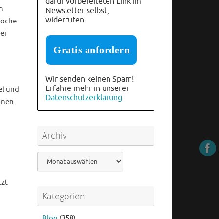
dafür vorbereiteten Link im
n
Newsletter selbst,
widerrufen.
Woche
ei
Wir senden keinen Spam!
Erfahre mehr in unserer
el und
Datenschutzerklärung
onen
Archiv
Archiv
tzt
Kategorien
Blog
(358)