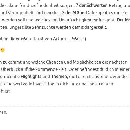
 dies dann für Unzufriedenheit sorgen.
7 der Schwerter
: Betrug un
n und Verlogenheit sind denkbar.
3 der Stäbe
: Dabei geht es um ein
t werden soll und welches mit Unaufrichtigkeit einhergeht.
Der M
arten. Ungestillte Sehnsüchte werden damit dargestellt.
dem Rider-Waite Tarot von Arthur E. Waite.)
ch zukommt und welche Chancen und Möglichkeiten die nächsten
Überblick auf die kommende Zeit! Oder befindest du dich in einer
önnen die
Highlights
und
Themen
, die für dich anstehen, wunder
eine wertvolle Investition in dich! Information zu einem
 hier:
hen
.