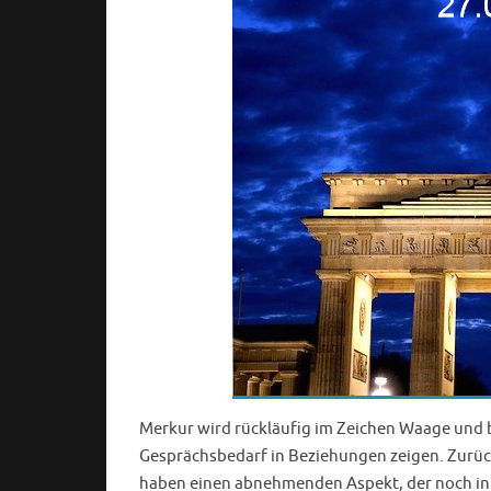
Merkur wird rückläufig im Zeichen Waage und bl
Gesprächsbedarf in Beziehungen zeigen. Zurüc
haben einen abnehmenden Aspekt, der noch in d