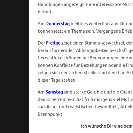
Handlungen angezeigt. Eine interessante Misch
betont.
Am
Donnerstag
bleibt es weiterhin familiär un
können jetzt ein Thema sein. Vergangene Erlebn
Der
Freitag
zeigt einen Stimmungswechsel, denn
herausfordernder. Abhängigkeiten beschäftigen
Gerechtigkeit können bei Begegnungen eine wi
können Konflikte für Beziehungen oder die F
zeigen sich deutlicher. Streiks sind denkbar. 
dieser Tage stehen.
Am
Samstag
sind starke Gefühle und die Chan
deutschen Einheit, hat früh morgens viel Moti
sachlicher und realistischer. Gesundheit, Arb
Brennpunkt.
Ich wünsche Dir eine be