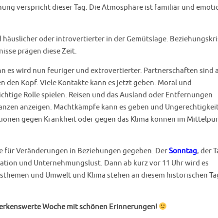
ung verspricht dieser Tag. Die Atmosphäre ist familiär und emoti
d häuslicher oder introvertierter in der Gemütslage. Beziehungskr
isse prägen diese Zeit.
 es wird nun feuriger und extrovertierter. Partnerschaften sind a
 den Kopf. Viele Kontakte kann es jetzt geben. Moral und
chtige Rolle spielen. Reisen und das Ausland oder Entfernungen
inanzen anzeigen. Machtkämpfe kann es geben und Ungerechtigkei
Aktionen gegen Krankheit oder gegen das Klima können im Mittelpu
ce für Veränderungen in Beziehungen gegeben. Der
Sonntag
, der 
vation und Unternehmungslust. Dann ab kurz vor 11 Uhr wird es
eitsthemen und Umwelt und Klima stehen an diesem historischen Ta
merkenswerte Woche mit schönen Erinnerungen!