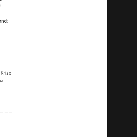
d
ond
:
 Krise
bar