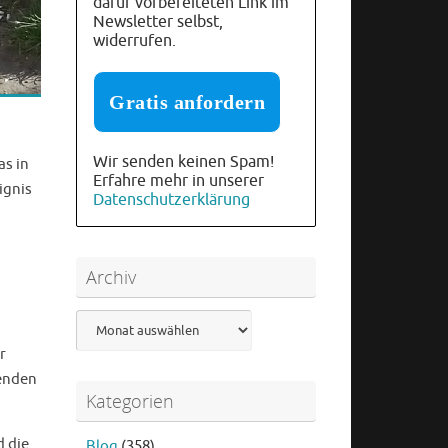
dafür vorbereiteten Link im
Newsletter selbst,
widerrufen.
Wir senden keinen Spam!
as in
Erfahre mehr in unserer
ignis
Datenschutzerklärung
Archiv
Archiv
r
renden
Kategorien
d die
Blog
(358)