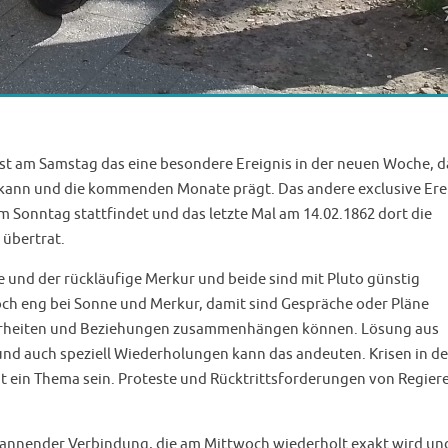
t am Samstag das eine besondere Ereignis in der neuen Woche, d
kann und die kommenden Monate prägt. Das andere exclusive Ere
am Sonntag stattfindet und das letzte Mal am 14.02.1862 dort die
 übertrat.
und der rückläufige Merkur und beide sind mit Pluto günstig
och eng bei Sonne und Merkur, damit sind Gespräche oder Pläne
cherheiten und Beziehungen zusammenhängen können. Lösung aus
d auch speziell Wiederholungen kann das andeuten. Krisen in de
t ein Thema sein. Proteste und Rücktrittsforderungen von Regie
pannender Verbindung, die am Mittwoch wiederholt exakt wird un