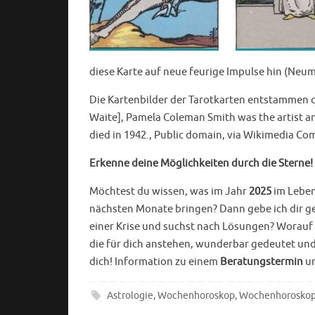
diese Karte auf neue feurige Impulse hin (Neu
Die Kartenbilder der Tarotkarten entstammen d
Waite], Pamela Coleman Smith was the artist and
died in 1942., Public domain, via Wikimedia C
Erkenne deine Möglichkeiten durch die Sterne!
Möchtest du wissen, was im Jahr
2025
im Leben
nächsten Monate bringen? Dann gebe ich dir ge
einer Krise und suchst nach Lösungen? Worauf 
die für dich anstehen, wunderbar gedeutet und
dich! Information zu einem
Beratungstermin
u
Astrologie
,
Wochenhoroskop
,
Wochenhoroskop