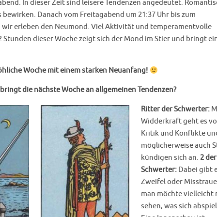
gabend. In dieser Zeit sind leisere Tendenzen angedeutet. Romanti
s bewirken. Danach vom Freitagabend um 21:37 Uhr bis zum
wir erleben den Neumond. Viel Aktivität und temperamentvolle
2 Stunden dieser Woche zeigt sich der Mond im Stier und bringt ei
fröhliche Woche mit einem starken Neuanfang!
 bringt
die nächste Woche an allgemeinen Tendenzen?
Ritter der Schwerter:
M
Widderkraft geht es vo
Kritik und Konflikte un
möglicherweise auch St
kündigen sich an.
2 der
Schwerter:
Dabei gibt 
Zweifel oder Misstrau
man möchte vielleicht 
sehen, was sich abspiel