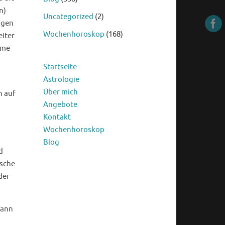
n)
Uncategorized
(2)
ngen
Wochenhoroskop
(168)
eiter
eme
Startseite
Astrologie
Über mich
h auf
Angebote
Kontakt
Wochenhoroskop
Blog
d
ische
der
dann