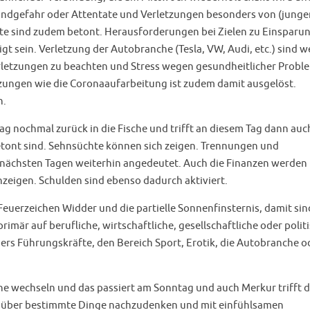
randgefahr oder Attentate und Verletzungen besonders von (junge
kte sind zudem betont. Herausforderungen bei Zielen zu Einsparu
gt sein. Verletzung der Autobranche (Tesla, VW, Audi, etc.) sind w
erletzungen zu beachten und Stress wegen gesundheitlicher Probl
zungen wie die Coronaaufarbeitung ist zudem damit ausgelöst.
n.
g nochmal zurück in die Fische und trifft an diesem Tag dann auc
tont sind. Sehnsüchte können sich zeigen. Trennungen und
nächsten Tagen weiterhin angedeutet. Auch die Finanzen werden
zeigen. Schulden sind ebenso dadurch aktiviert.
erzeichen Widder und die partielle Sonnenfinsternis, damit sin
rimär auf berufliche, wirtschaftliche, gesellschaftliche oder polit
rs Führungskräfte, den Bereich Sport, Erotik, die Autobranche o
he wechseln und das passiert am Sonntag und auch Merkur trifft 
e, über bestimmte Dinge nachzudenken und mit einfühlsamen