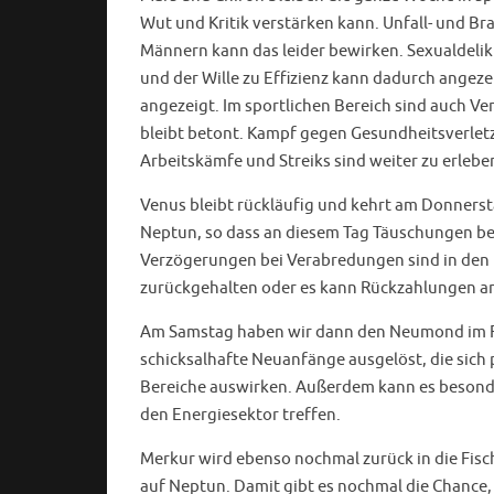
Wut und Kritik verstärken kann. Unfall- und B
Männern kann das leider bewirken. Sexualdeli
und der Wille zu Effizienz kann dadurch angezei
angezeigt. Im sportlichen Bereich sind auch V
bleibt betont. Kampf gegen Gesundheitsverlet
Arbeitskämfe und Streiks sind weiter zu erlebe
Venus bleibt rückläufig und kehrt am Donnersta
Neptun, so dass an diesem Tag Täuschungen be
Verzögerungen bei Verabredungen sind in den 
zurückgehalten oder es kann Rückzahlungen an
Am Samstag haben wir dann den Neumond im Feu
schicksalhafte Neuanfänge ausgelöst, die sich p
Bereiche auswirken. Außerdem kann es besonde
den Energiesektor treffen.
Merkur wird ebenso nochmal zurück in die Fisc
auf Neptun. Damit gibt es nochmal die Chanc