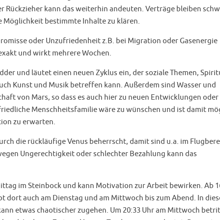
r Rückzieher kann das weiterhin andeuten. Verträge bleiben schw
 Möglichkeit bestimmte Inhalte zu klären.
promisse oder Unzufriedenheit z.B. bei Migration oder Gasenergie
 exakt und wirkt mehrere Wochen.
er und läutet einen neuen Zyklus ein, der soziale Themen, Spiritu
auch Kunst und Musik betreffen kann. Außerdem sind Wasser und
haft von Mars, so dass es auch hier zu neuen Entwicklungen oder
riedliche Menschheitsfamilie wäre zu wünschen und ist damit mög
ion zu erwarten.
urch die rückläufige Venus beherrscht, damit sind u.a. im Flugbere
egen Ungerechtigkeit oder schlechter Bezahlung kann das
ttag im Steinbock und kann Motivation zur Arbeit bewirken. Ab 1
t dort auch am Dienstag und am Mittwoch bis zum Abend. In dies
 kann etwas chaotischer zugehen. Um 20:33 Uhr am Mittwoch betrit