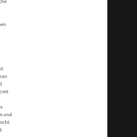
sche
nen
it
ran.
d
reit
es
en und
nicht
t.