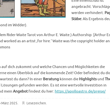
Eine Innenschau ist
angebracht. Vorschläg
werden verhindert.
Pag
Stäbe:
Als Ergebnis de
mond im Widder).
em Rider-Waite Tarot von Arthur E. Waite.) Authorship: [Arthur 
 worked as an artist ‚for hire.‘ Waite was the copyright holder a
ommons
 auf dich zukommt und welche Chancen und Möglichkeiten die
rne einen Überblick auf die kommende Zeit! Oder befindest du dic
wartest du dann? In einer
Beratung
können die
Highlights
und
Th
 Lösungen gefunden werden. Es ist eine wertvolle Investition in
nd mein
Angebot
findest du hier:
https://apolloastro.de/preise/
 März 2025
.
Lesezeichen
.