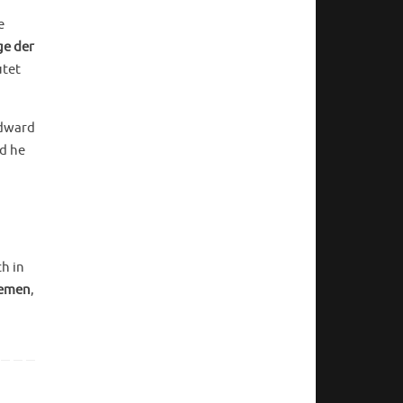
e
e der
utet
Edward
nd he
h in
emen
,