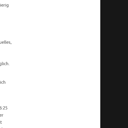
ierig
elles,
lich.
ich
6:25
er
t