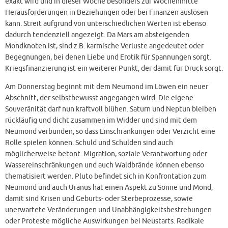
exakt wird und in dieser Woche besonders zur Wochenmitte
Herausforderungen in Beziehungen oder bei Finanzen auslösen
kann. Streit aufgrund von unterschiedlichen Werten ist ebenso
dadurch tendenziell angezeigt. Da Mars am absteigenden
Mondknoten ist, sind z.B. karmische Verluste angedeutet oder
Begegnungen, bei denen Liebe und Erotik für Spannungen sorgt.
Kriegsfinanzierung ist ein weiterer Punkt, der damit für Druck sorgt.
Am Donnerstag beginnt mit dem Neumond im Löwen ein neuer
Abschnitt, der selbstbewusst angegangen wird. Die eigene
Souveränität darf nun kraftvoll blühen. Saturn und Neptun bleiben
rückläufig und dicht zusammen im Widder und sind mit dem
Neumond verbunden, so dass Einschränkungen oder Verzicht eine
Rolle spielen können. Schuld und Schulden sind auch
möglicherweise betont. Migration, soziale Verantwortung oder
Wassereinschränkungen und auch Waldbrände können ebenso
thematisiert werden. Pluto befindet sich in Konfrontation zum
Neumond und auch Uranus hat einen Aspekt zu Sonne und Mond,
damit sind Krisen und Geburts- oder Sterbeprozesse, sowie
unerwartete Veränderungen und Unabhängigkeitsbestrebungen
oder Proteste mögliche Auswirkungen bei Neustarts. Radikale