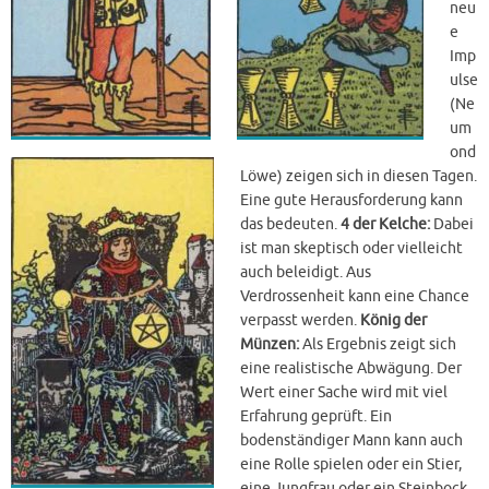
neu
e
Imp
ulse
(Ne
um
ond
Löwe) zeigen sich in diesen Tagen.
Eine gute Herausforderung kann
das bedeuten.
4 der Kelche:
Dabei
ist man skeptisch oder vielleicht
auch beleidigt. Aus
Verdrossenheit kann eine Chance
verpasst werden.
König der
Münzen:
Als Ergebnis zeigt sich
eine realistische Abwägung. Der
Wert einer Sache wird mit viel
Erfahrung geprüft. Ein
bodenständiger Mann kann auch
eine Rolle spielen oder ein Stier,
eine Jungfrau oder ein Steinbock.