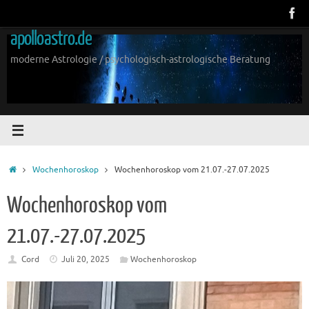
Zum
Inhalt
apolloastro.de
springen
moderne Astrologie / psychologisch-astrologische Beratung
Start
Wochenhoroskop
Wochenhoroskop vom 21.07.-27.07.2025
Wochenhoroskop vom
21.07.-27.07.2025
Cord
Juli 20, 2025
Wochenhoroskop