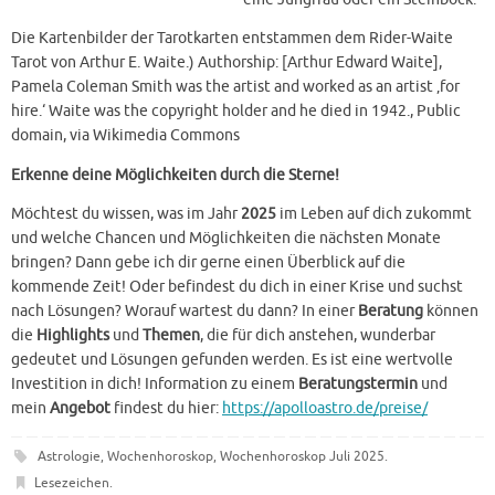
Die Kartenbilder der Tarotkarten entstammen dem Rider-Waite
Tarot von Arthur E. Waite.) Authorship: [Arthur Edward Waite],
Pamela Coleman Smith was the artist and worked as an artist ‚for
hire.‘ Waite was the copyright holder and he died in 1942., Public
domain, via Wikimedia Commons
Erkenne deine Möglichkeiten durch die Sterne!
Möchtest du wissen, was im Jahr
2025
im Leben auf dich zukommt
und welche Chancen und Möglichkeiten die nächsten Monate
bringen? Dann gebe ich dir gerne einen Überblick auf die
kommende Zeit! Oder befindest du dich in einer Krise und suchst
nach Lösungen? Worauf wartest du dann? In einer
Beratung
können
die
Highlights
und
Themen
, die für dich anstehen, wunderbar
gedeutet und Lösungen gefunden werden. Es ist eine wertvolle
Investition in dich! Information zu einem
Beratungstermin
und
mein
Angebot
findest du hier:
https://apolloastro.de/preise/
Astrologie
,
Wochenhoroskop
,
Wochenhoroskop Juli 2025
.
Lesezeichen
.