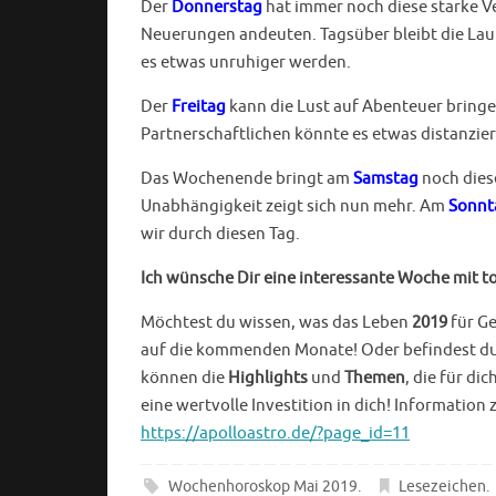
Der
Donnerstag
hat immer noch diese starke 
Neuerungen andeuten. Tagsüber bleibt die La
es etwas unruhiger werden.
Der
Freitag
kann die Lust auf Abenteuer bringe
Partnerschaftlichen könnte es etwas distanzierte
Das Wochenende bringt am
Samstag
noch dies
Unabhängigkeit zeigt sich nun mehr. Am
Sonnt
wir durch diesen Tag.
Ich wünsche Dir eine interessante Woche mit 
Möchtest du wissen, was das Leben
2019
für Ge
auf die kommenden Monate! Oder befindest du d
können die
Highlights
und
Themen
, die für d
eine wertvolle Investition in dich! Information
https://apolloastro.de/?page_id=11
Wochenhoroskop Mai 2019
.
Lesezeichen
.