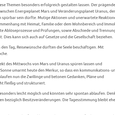
 diese Themen besonders erfolgreich gestalten lassen. Der prägend
 zwischen Energieplanet Mars und Veränderungsplanet Uranus, de
h spürbar sein dürfte. Mutige Aktionen und unerwartete Reaktion
sammenhang mit Heimat, Familie oder dem Wohnbereich und Immob
ngte Ablöseprozesse und Prüfungen, sowie Abschiede und Trennun
. Dies kann sich auch auf Gesetze und die Gesellschaft beziehen.
en Tag, Reisewünsche dürften die Seele beschäftigen. Mit
oche.
ekt des Mittwochs von Mars und Uranus spüren lassen und
e Sonne umarmt heute den Merkur, so dass ein kommunikations- u
chlaufen nun die Zwillinge und betonen Gedanken, Pläne und
 fleißig und strukturiert.
esonders leicht möglich und könnten sehr spontan ablaufen. Den
en bezüglich Besitzveränderungen. Die Tagesstimmung bleibt ehe