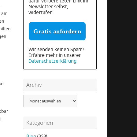
dafür vorbereiteten Link im
e
Newsletter selbst,
widerrufen.
r am
en
ilien
gen
Wir senden keinen Spam!
Erfahre mehr in unserer
Datenschutzerklärung
nd
Archiv
Archiv
kbar
r
Kategorien
Blog
(358)