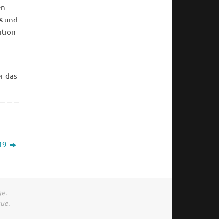
en
s
und
ition
r das
019
ge.
gue.