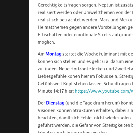
Gerechtigkeitsfragen sorgen. Neptun ist zusät
realisiert werden oder Umweltthemen von der
realistisch betrachtet werden. Mars und Merkur
Heimatthemen gegen andere Vorstellungen gefü
Erbschaften oder emotionale Streits aufgrund
möglich.
Am
Montag
startet die Woche fulminant mit de
können sich stellen und es geht u.a. darum e
zu finden. Neue Horizonte locken und Zweifel a
Liebesgefühle könen hier im Fokus sein, Strei
Gefühlswelt Kopf stehen lassen. Schuldfragen
Minute 14:17 hier:
https://www.youtube.com/w
Der
Dienstag
(und die Tage drum herum) könnt
Visionen können Strukturen erhalten, dabei si
beachten, damit sich Fehler nicht wiederholen
geführt werden, die Gefahr von Streitigkeiten 
könnten auch besprochen werden.