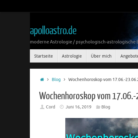
Zum
Inhalt
springen
apolloastro.de
moderne Astrologie / psychologisch-astrologische
Zum
Startseite
Astrologie
Über mich
Angebot
Inhalt
springen
Start
Blog
Wochenhoroskop vom 17.06.-23.06
Wochenhoroskop vom 17.06.-
Cord
Juni 16, 2019
Blog