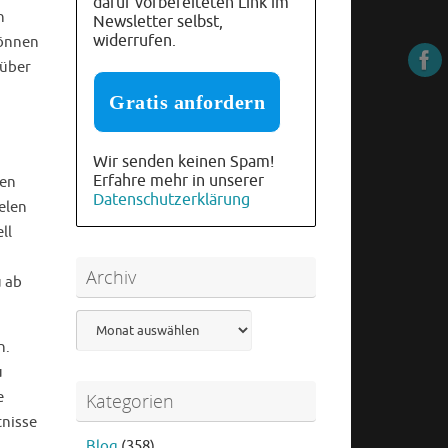
dafür vorbereiteten Link im
n
Newsletter selbst,
widerrufen.
können
 über
Wir senden keinen Spam!
Erfahre mehr in unserer
gen
Datenschutzerklärung
elen
ll
Archiv
u ab
Archiv
n.
u
e
Kategorien
tnisse
Blog
(358)