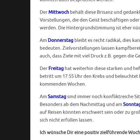
Der
Mittwoch
behält diese Brisanz und gedankl
Vorstellungen, die den Geist beschäftigen od
werden. Die Hintergrundstimmung ist eher nüc
Am
Donnerstag
bleibt es recht radikal, dies k
bedeuten. Zielvorstellungen lassen kampfberei
auch, dass Ziele mit viel Druck z.B. gegen die
Der
Freitag
hat weiterhin diese starken und he
betritt um 17:55 Uhr den Krebs und beleuchtet
kommenden Wochen.
Am
Samstag
sind immer noch konfliktreiche Si
Besonders ab dem Nachmittag und am
Sonnta
auf Reisen könnten erschwert sein oder zu gr
sich nicht erfüllen lassen.
Ich wünsche Dir eine positiv zielführende W