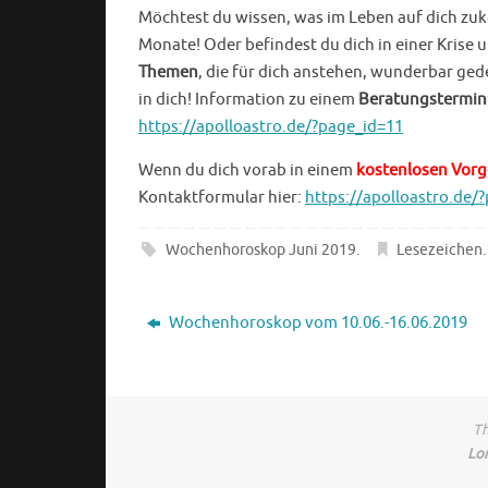
Möchtest du wissen, was im Leben auf dich zu
Monate! Oder befindest du dich in einer Krise
Themen
, die für dich anstehen, wunderbar ged
in dich! Information zu einem
Beratungstermin
https://apolloastro.de/?page_id=11
Wenn du dich vorab in einem
kostenlosen Vor
Kontaktformular hier:
https://apolloastro.de/
Wochenhoroskop Juni 2019
.
Lesezeichen
.
Wochenhoroskop vom 10.06.-16.06.2019
Th
Lo