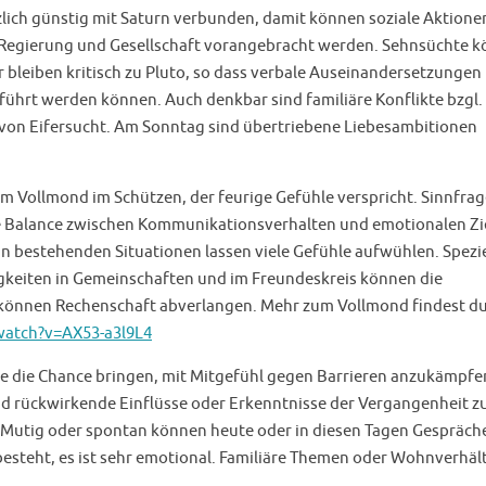
zlich günstig mit Saturn verbunden, damit können soziale Aktione
 Regierung und Gesellschaft vorangebracht werden. Sehnsüchte 
 bleiben kritisch zu Pluto, so dass verbale Auseinandersetzungen
hrt werden können. Auch denkbar sind familiäre Konflikte bzgl.
 von Eifersucht. Am Sonntag sind übertriebene Liebesambitionen
m Vollmond im Schützen, der feurige Gefühle verspricht. Sinnfra
ine Balance zwischen Kommunikationsverhalten und emotionalen Zi
n bestehenden Situationen lassen viele Gefühle aufwühlen. Spezie
tigkeiten in Gemeinschaften und im Freundeskreis können die
 können Rechenschaft abverlangen. Mehr zum Vollmond findest d
atch?v=AX53-a3l9L4
e die Chance bringen, mit Mitgefühl gegen Barrieren anzukämpfe
nd rückwirkende Einflüsse oder Erkenntnisse der Vergangenheit z
. Mutig oder spontan können heute oder in diesen Tagen Gespräch
besteht, es ist sehr emotional. Familiäre Themen oder Wohnverhäl