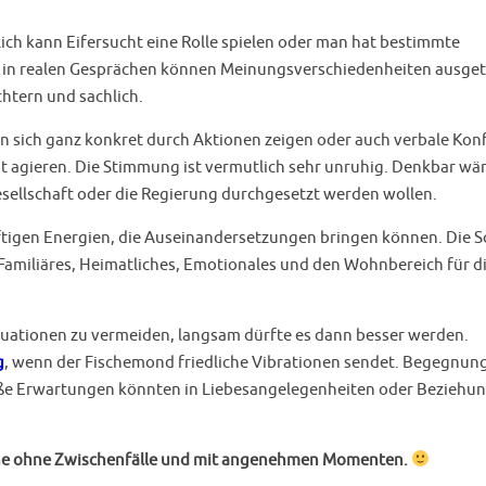
ich kann Eifersucht eine Rolle spielen oder man hat bestimmte
er in realen Gesprächen können Meinungsverschiedenheiten ausge
htern und sachlich.
ann sich ganz konkret durch Aktionen zeigen oder auch verbale Konf
t agieren. Die Stimmung ist vermutlich sehr unruhig. Denkbar wär
 Gesellschaft oder die Regierung durchgesetzt werden wollen.
ftigen Energien, die Auseinandersetzungen bringen können. Die 
 Familiäres, Heimatliches, Emotionales und den Wohnbereich für d
tuationen zu vermeiden, langsam dürfte es dann besser werden.
g
, wenn der Fischemond friedliche Vibrationen sendet. Begegnun
oße Erwartungen könnten in Liebesangelegenheiten oder Beziehu
oche ohne Zwischenfälle und mit angenehmen Momenten.