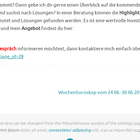
kommt? Dann gebe ich dir gerne einen Überblick auf die kommend
 und suchst nach Lösungen? In einer Beratung können die
Highlight
eutet und Lösungen gefunden werden. Es ist eine wertvolle Invest
und mein
Angebot
findest du hier:
gespräch
informieren möchtest, dann kontaktiere mich einfach übe
?page_id=28
Wochenhoroskop vom 24.06.-30.06.2
is text can be changed from the Miscellaneous section of the settings pa
rem ipsum
dolor sit amet,
consectetur adipiscing
elit, cras ut imperdiet au