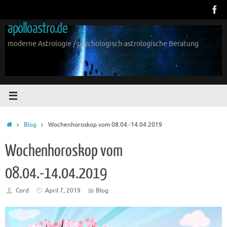
Zum
Inhalt
apolloastro.de
springen
moderne Astrologie / psychologisch-astrologische Beratung
Start
Blog
Wochenhoroskop vom 08.04.-14.04.2019
Wochenhoroskop vom
08.04.-14.04.2019
Cord
April 7, 2019
Blog