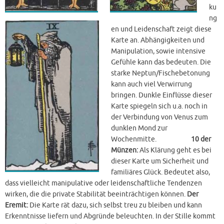
ku
ng
en und Leidenschaft zeigt diese
Karte an. Abhängigkeiten und
Manipulation, sowie intensive
Gefühle kann das bedeuten. Die
starke Neptun/Fischebetonung
kann auch viel Verwirrung
bringen. Dunkle Einflüsse dieser
Karte spiegeln sich u.a. noch in
der Verbindung von Venus zum
dunklen Mond zur
Wochenmitte.
10 der
Münzen:
Als Klärung geht es bei
dieser Karte um Sicherheit und
familiäres Glück. Bedeutet also,
dass vielleicht manipulative oder leidenschaftliche Tendenzen
wirken, die die private Stabilität beeinträchtigen können.
Der
Eremit:
Die Karte rät dazu, sich selbst treu zu bleiben und kann
Erkenntnisse liefern und Abgründe beleuchten. In der Stille kommt