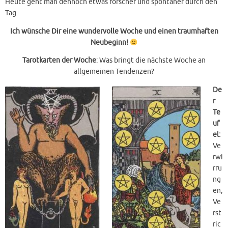
Heute geht man dennoch etwas forscher und spontaner durch den
Tag.
Ich wünsche Dir eine wundervolle Woche und einen traumhaften
Neubeginn!
Tarotkarten der Woche
: Was bringt die nächste Woche an
allgemeinen Tendenzen?
De
r
Te
uf
el:
Ve
rwi
rru
ng
en,
Ve
rst
ric