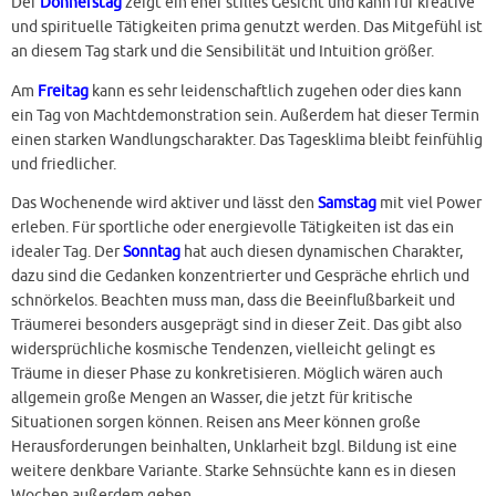
Der
Donnerstag
zeigt ein eher stilles Gesicht und kann für kreative
und spirituelle Tätigkeiten prima genutzt werden. Das Mitgefühl ist
an diesem Tag stark und die Sensibilität und Intuition größer.
Am
Freitag
kann es sehr leidenschaftlich zugehen oder dies kann
ein Tag von Machtdemonstration sein. Außerdem hat dieser Termin
einen starken Wandlungscharakter. Das Tagesklima bleibt feinfühlig
und friedlicher.
Das Wochenende wird aktiver und lässt den
Samstag
mit viel Power
erleben. Für sportliche oder energievolle Tätigkeiten ist das ein
idealer Tag. Der
Sonntag
hat auch diesen dynamischen Charakter,
dazu sind die Gedanken konzentrierter und Gespräche ehrlich und
schnörkelos. Beachten muss man, dass die Beeinflußbarkeit und
Träumerei besonders ausgeprägt sind in dieser Zeit. Das gibt also
widersprüchliche kosmische Tendenzen, vielleicht gelingt es
Träume in dieser Phase zu konkretisieren. Möglich wären auch
allgemein große Mengen an Wasser, die jetzt für kritische
Situationen sorgen können. Reisen ans Meer können große
Herausforderungen beinhalten, Unklarheit bzgl. Bildung ist eine
weitere denkbare Variante. Starke Sehnsüchte kann es in diesen
Wochen außerdem geben.