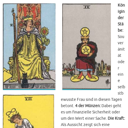
Kön
igin
der
Stä
be:
Sou
ver
änit
ät
ode
r
ein
e
selb
stb
ewusste Frau sind in diesen Tagen
betont.
4 der Münzen:
Dabei geht
es um finanzielle Sicherheit oder
um den Wert einer Sache.
Die Kraft:
Als Aussicht zeigt sich eine