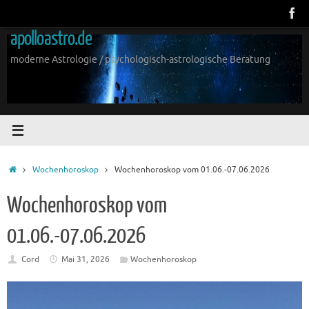
Zum
Inhalt
apolloastro.de
springen
moderne Astrologie / psychologisch-astrologische Beratung
Start
Wochenhoroskop
Wochenhoroskop vom 01.06.-07.06.2026
Wochenhoroskop vom
01.06.-07.06.2026
Cord
Mai 31, 2026
Wochenhoroskop