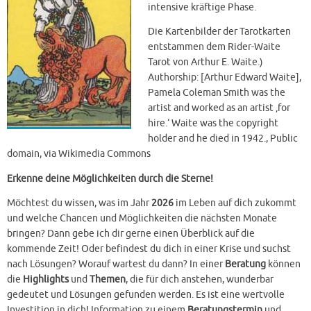
intensive kräftige Phase.
Die Kartenbilder der Tarotkarten
entstammen dem Rider-Waite
Tarot von Arthur E. Waite.)
Authorship: [Arthur Edward Waite],
Pamela Coleman Smith was the
artist and worked as an artist ‚for
hire.‘ Waite was the copyright
holder and he died in 1942., Public
domain, via Wikimedia Commons
Erkenne deine Möglichkeiten durch die Sterne!
Möchtest du wissen, was im Jahr
2026
im Leben auf dich zukommt
und welche Chancen und Möglichkeiten die nächsten Monate
bringen? Dann gebe ich dir gerne einen Überblick auf die
kommende Zeit! Oder befindest du dich in einer Krise und suchst
nach Lösungen? Worauf wartest du dann? In einer
Beratung
können
die
Highlights
und
Themen
, die für dich anstehen, wunderbar
gedeutet und Lösungen gefunden werden. Es ist eine wertvolle
Investition in dich! Information zu einem
Beratungstermin
und