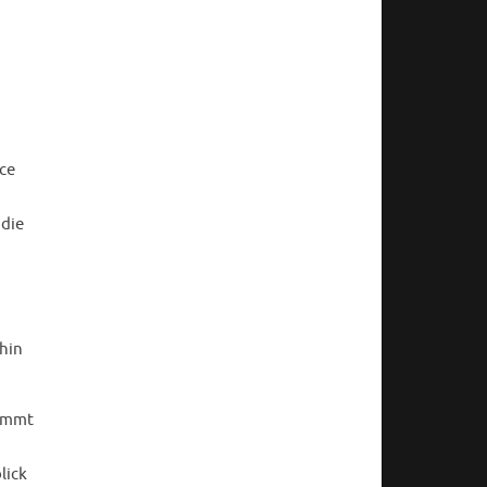
ce
 die
hin
kommt
lick