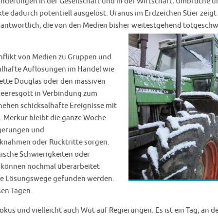
derungen in der Gesellschaft und in der Wirtschaft, Umbrüche u
e dadurch potentiell ausgelöst. Uranus im Erdzeichen Stier zeigt 
erantwortlich, die von den Medien bisher weitestgehend totgesch
flikt von Medien zu Gruppen und
alhafte Auflösungen im Handel wie
ekette Douglas oder den massiven
eeresgott in Verbindung zum
ehen schicksalhafte Ereignisse mit
. Merkur bleibt die ganze Woche
ögerungen und
knahmen oder Rücktritte sorgen.
nische Schwierigkeiten oder
 können nochmal überarbeitet
che Lösungswege gefunden werden.
esen Tagen.
kus und vielleicht auch Wut auf Regierungen. Es ist ein Tag, an d