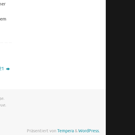
ner
nem
021
ge.
gue.
Präsentiert von
Tempera
&
WordPress.