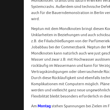
Mondknoten. Uranus und Saturn erwirken Verän
Systemcrashs. Außerdem sind technische Defekt
auch für die Bauerndemonstration in Berlin v
wird.
Neptun mit dem Mondknoten bringt diesen Kon
Unklarheiten in Beziehungen und auch schicks
z.B. die Filialschließungen von der Parfümeri
Jobabbau bei der Commerzbank. Neptun der M
Mondknoten kann natürlich auch wie just gesch
Wasser und zwar z.B. mit Hochwasser auslösen
rückläufig im Wassermann und kann für Verz
Vertragskündigungen oder überraschende Rüc
Durch diese Rückläufigkeit sind ebenfalls tech
Komplikationen mit Computern möglich. Pläne
werden und vielleicht ganz neue ungewöhnli
Flexibilität bleibt besonders erforderlich in di
Am
Montag
stehen Spannungen bei Zielen im Fo