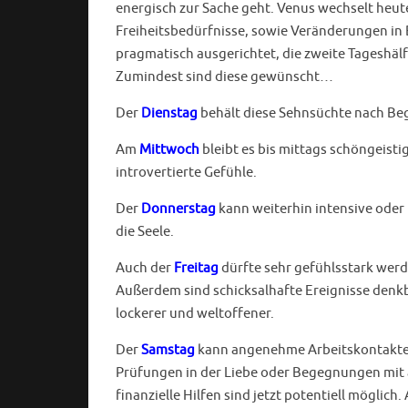
energisch zur Sache geht. Venus wechselt heu
Freiheitsbedürfnisse, sowie Veränderungen in B
pragmatisch ausgerichtet, die zweite Tageshä
Zumindest sind diese gewünscht…
Der
Dienstag
behält diese Sehnsüchte nach Be
Am
Mittwoch
bleibt es bis mittags schöngeist
introvertierte Gefühle.
Der
Donnerstag
kann weiterhin intensive oder
die Seele.
Auch der
Freitag
dürfte sehr gefühlsstark werde
Außerdem sind schicksalhafte Ereignisse denk
lockerer und weltoffener.
Der
Samstag
kann angenehme Arbeitskontakte 
Prüfungen in der Liebe oder Begegnungen mit 
finanzielle Hilfen sind jetzt potentiell möglich