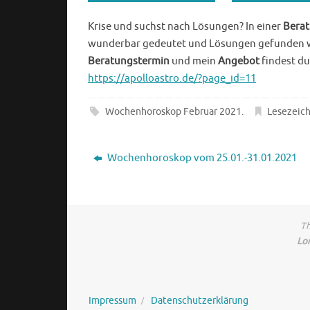
Krise und suchst nach Lösungen? In einer
Bera
wunderbar gedeutet und Lösungen gefunden werd
Beratungstermin
und mein
Angebot
findest du
https://apolloastro.de/?page_id=11
Wochenhoroskop Februar 2021
.
Lesezeic
Wochenhoroskop vom 25.01.-31.01.2021
Th
Lo
Impressum
Datenschutzerklärung