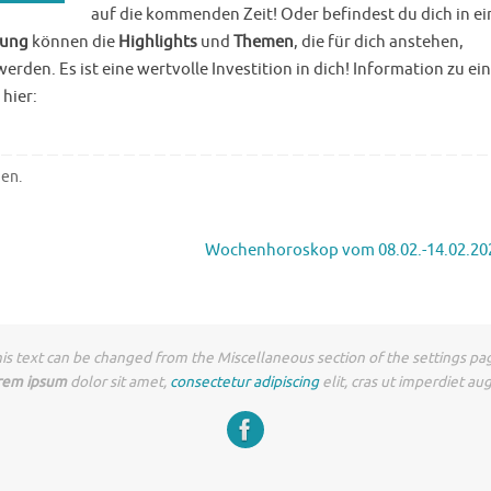
auf die kommenden Zeit! Oder befindest du dich in ei
tung
können die
Highlights
und
Themen
, die für dich anstehen,
en. Es ist eine wertvolle Investition in dich! Information zu ei
 hier:
hen
.
Wochenhoroskop vom 08.02.-14.02.2
is text can be changed from the Miscellaneous section of the settings pa
rem ipsum
dolor sit amet,
consectetur adipiscing
elit, cras ut imperdiet au