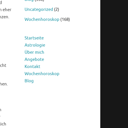
d
Uncategorized
(2)
n eher
nzen.
Wochenhoroskop
(168)
Startseite
Astrologie
Über mich
Angebote
icht
Kontakt
Wochenhoroskop
Blog
ehen.
h
r
lich