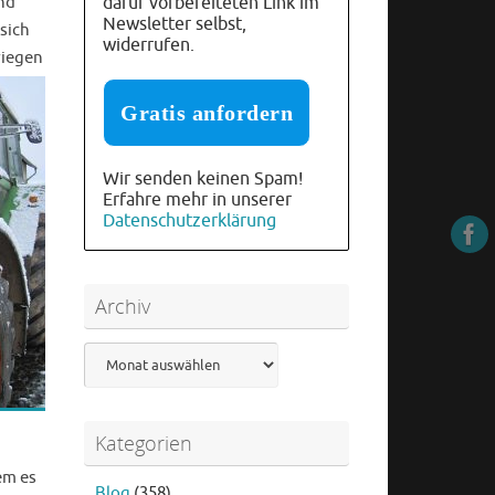
nd
dafür vorbereiteten Link im
Newsletter selbst,
sich
widerrufen.
wiegen
Wir senden keinen Spam!
Erfahre mehr in unserer
Datenschutzerklärung
Archiv
Archiv
Kategorien
em es
Blog
(358)