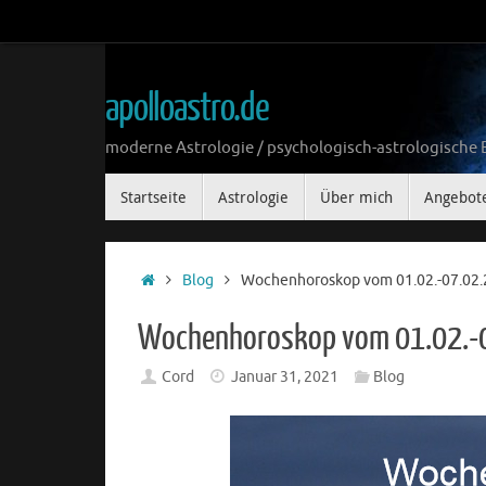
Zum
Inhalt
springen
apolloastro.de
moderne Astrologie / psychologisch-astrologische
Zum
Startseite
Astrologie
Über mich
Angebot
Inhalt
springen
Start
Blog
Wochenhoroskop vom 01.02.-07.02
Wochenhoroskop vom 01.02.-
Cord
Januar 31, 2021
Blog