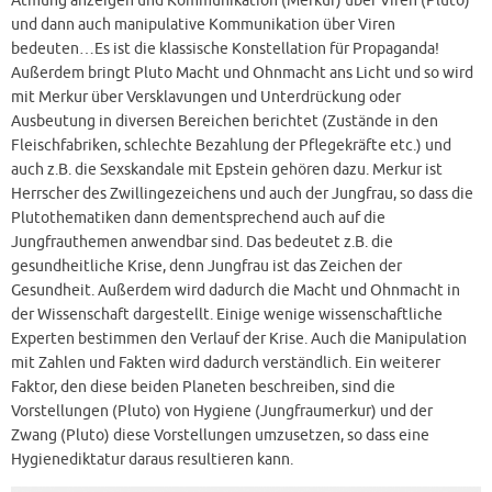
Atmung anzeigen und Kommunikation (Merkur) über Viren (Pluto)
und dann auch manipulative Kommunikation über Viren
bedeuten…Es ist die klassische Konstellation für Propaganda!
Außerdem bringt Pluto Macht und Ohnmacht ans Licht und so wird
mit Merkur über Versklavungen und Unterdrückung oder
Ausbeutung in diversen Bereichen berichtet (Zustände in den
Fleischfabriken, schlechte Bezahlung der Pflegekräfte etc.) und
auch z.B. die Sexskandale mit Epstein gehören dazu. Merkur ist
Herrscher des Zwillingezeichens und auch der Jungfrau, so dass die
Plutothematiken dann dementsprechend auch auf die
Jungfrauthemen anwendbar sind. Das bedeutet z.B. die
gesundheitliche Krise, denn Jungfrau ist das Zeichen der
Gesundheit. Außerdem wird dadurch die Macht und Ohnmacht in
der Wissenschaft dargestellt. Einige wenige wissenschaftliche
Experten bestimmen den Verlauf der Krise. Auch die Manipulation
mit Zahlen und Fakten wird dadurch verständlich. Ein weiterer
Faktor, den diese beiden Planeten beschreiben, sind die
Vorstellungen (Pluto) von Hygiene (Jungfraumerkur) und der
Zwang (Pluto) diese Vorstellungen umzusetzen, so dass eine
Hygienediktatur daraus resultieren kann.