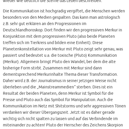
wieder wie deutlich die Sterne das Leben beschreiben.
Die Kommunikation ist hochgradig vergiftet, die Menschen werden
besonders von den Medien gespalten. Das kann man astrologisch
z.B. sehr gut erklären an den Progressionen im
Deutschlandhoroskop. Dort finden wir den progressiven Merkur in
Konjunktion mit dem progressiven Pluto (also beide Planeten
treffen sich im Tierkreis und bilden eine Einheit). Diese
Planetenkonstellation von Merkur mit Pluto zeigt sehr genau, was
passiert und bedeutet u.a. die toxische (Pluto) Kommunikation
(Merkur). Allgemein bringt Pluto den Wandel, bei dem die alte
bisherige Form stirbt. Zusammen mit Merkur sind dann
dementsprechend Merkurinhalte Thema dieser Transformation.
Daher wird z.B. der Journalismus in seiner jetzigen Weise nicht
überleben und die „Mainstreammedien“ sterben. Dies ist ein
Resultat der beiden Planeten, denn Merkur ist Symbol für die
Presse und Pluto auch das Symbol für Manipulation. Auch die
Kommunikation im Netz mit Shitstorms und sehr aggressiven Tönen
verdanken wir dieser Übergangszeit. Jetzt ist es daher gerade
wichtig sich nicht spalten zu lassen und auf das Verbindende im
miteinander zu achten! Pluto der Herrscher des Zeichens Skorpion