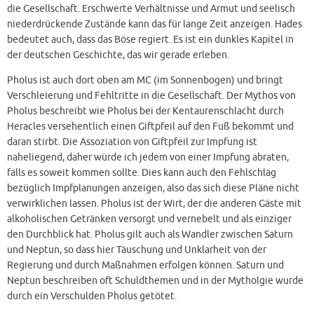
die Gesellschaft. Erschwerte Verhältnisse und Armut und seelisch
niederdrückende Zustände kann das für lange Zeit anzeigen. Hades
bedeutet auch, dass das Böse regiert. Es ist ein dunkles Kapitel in
der deutschen Geschichte, das wir gerade erleben.
Pholus ist auch dort oben am MC (im Sonnenbogen) und bringt
Verschleierung und Fehltritte in die Gesellschaft. Der Mythos von
Pholus beschreibt wie Pholus bei der Kentaurenschlacht durch
Heracles versehentlich einen Giftpfeil auf den Fuß bekommt und
daran stirbt. Die Assoziation von Giftpfeil zur Impfung ist
naheliegend, daher würde ich jedem von einer Impfung abraten,
falls es soweit kommen sollte. Dies kann auch den Fehlschlag
bezüglich Impfplanungen anzeigen, also das sich diese Pläne nicht
verwirklichen lassen. Pholus ist der Wirt, der die anderen Gäste mit
alkoholischen Getränken versorgt und vernebelt und als einziger
den Durchblick hat. Pholus gilt auch als Wandler zwischen Saturn
und Neptun, so dass hier Täuschung und Unklarheit von der
Regierung und durch Maßnahmen erfolgen können. Saturn und
Neptun beschreiben oft Schuldthemen und in der Mytholgie wurde
durch ein Verschulden Pholus getötet.