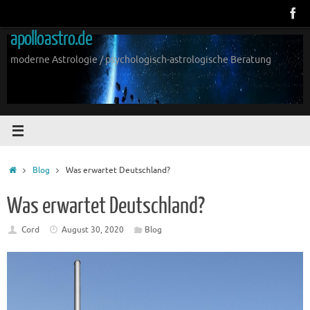
Zum
Inhalt
apolloastro.de
springen
moderne Astrologie / psychologisch-astrologische Beratung
Start
Blog
Was erwartet Deutschland?
Was erwartet Deutschland?
Cord
August 30, 2020
Blog