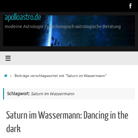
Zum
Inhalt
apolloastro.de
springen
moderne Astrologie / psychologisch-astrologische Beratung
Start
Beiträge verschlagwortet mit "Saturn im Wassermann"
Schlagwort:
Saturn im Wassermann
Saturn im Wassermann: Dancing in the
dark