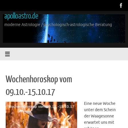
Zum
Inhalt
apolloastro.de
springen
moderne Astrologie / psychologisch-astrologische Beratung
Wochenhoroskop vom
09.10.-15.10.17
Eine neue Woche
unter dem Schein
der Waagesonne
erwartet uns mit