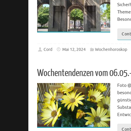
Sicher
Themen
Besond
Cont
Cord
Mai 12, 2024
Wochenhoroskop
Wochentendenzen vom 06.05.
Foto @
besond
günsti
Substa
Entwic
Cont