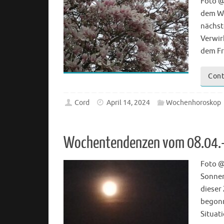
Foto @
dem Wi
nächst
Verwir
dem Fr
Cont
Cord
April 14, 2024
Wochenhoroskop
Wochentendenzen vom 08.04.
Foto @
Sonnen
dieser
begonn
Situat