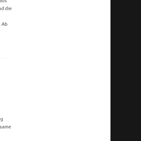
 aus
nd die
. Ab
ig
tsame