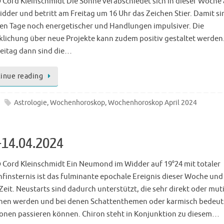
 Cord Kleinschmidt Die Sonne verabschiedet sich in dieser Woche
dder und betritt am Freitag um 16 Uhr das Zeichen Stier. Damit si
en Tage noch energetischer und Handlungen impulsiver. Die
klichung über neue Projekte kann zudem positiv gestaltet werden
eitag dann sind die…
inue reading
Astrologie
,
Wochenhoroskop
,
Wochenhoroskop April 2024
-14.04.2024
 Cord Kleinschmidt Ein Neumond im Widder auf 19°24 mit totaler
finsternis ist das fulminante epochale Ereignis dieser Woche und
 Zeit. Neustarts sind dadurch unterstützt, die sehr direkt oder mut
en werden und bei denen Schattenthemen oder karmisch bedeu
ionen passieren können. Chiron steht in Konjunktion zu diesem…