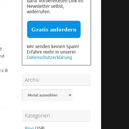
dafür vorbereiteten Link im
Newsletter selbst,
widerrufen.
Wir senden keinen Spam!
d
Erfahre mehr in unserer
und
Datenschutzerklärung
 z.B.
Archiv
Archiv
Kategorien
Blog
(358)