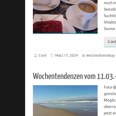
noch i
Sensib
Suchtt
Vitali
Sonn
Cont
Cord
März 17, 2024
Wochenhoroskop
Wochentendenzen vom 11.03.
Foto @
günsti
Möglic
überra
jetzt 